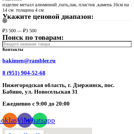
изделие металл алюминий ,пать,лак, пластик ,камень 16см на
14 см толщина 4 см
Укажите ценовой диапазон:
₽
3 500
—
₽
3 500
Поиск по товарам:
Контакты
bakimen@rambler.ru
8 (951) 904-52-68
Нижегородская область, г. Дзержинск, пос.
Бабино, ул. Новосельская 31
Ежедневно с 9:00 до 20:00
oklassniki
Viber
Whatsapp