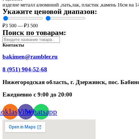
изделие металл алюминий ,пать,лак, пластик ,камень 16см на 
Укажите ценовой диапазон:
₽
3 500
—
₽
3 500
Поиск по товарам:
Контакты
bakimen@rambler.ru
8 (951) 904-52-68
Нижегородская область, г. Дзержинск, пос. Бабино
Ежедневно с 9:00 до 20:00
oklassniki
Viber
Whatsapp