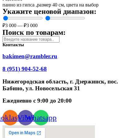
панно из гипса ,размер 40 см, цвета на выбор
Укажите ценовой диапазон:
₽
3 000
—
₽
3 000
Поиск по товарам:
Контакты
bakimen@rambler.ru
8 (951) 904-52-68
Нижегородская область, г. Дзержинск, пос.
Бабино, ул. Новосельская 31
Ежедневно с 9:00 до 20:00
oklassniki
Viber
Whatsapp