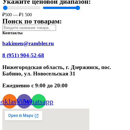
Укажите ценовой диапазон:
₽
500
—
₽
1 500
Поиск по товарам:
Контакты
bakimen@rambler.ru
8 (951) 904-52-68
Нижегородская область, г. Дзержинск, пос.
Бабино, ул. Новосельская 31
Ежедневно с 9:00 до 20:00
oklassniki
Viber
Whatsapp