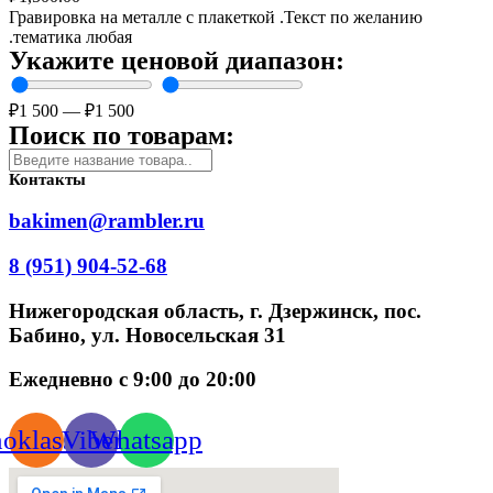
Гравировка на металле с плакеткой .Текст по желанию
.тематика любая
Укажите ценовой диапазон:
₽
1 500
—
₽
1 500
Поиск по товарам:
Контакты
bakimen@rambler.ru
8 (951) 904-52-68
Нижегородская область, г. Дзержинск, пос.
Бабино, ул. Новосельская 31
Ежедневно с 9:00 до 20:00
oklassniki
Viber
Whatsapp