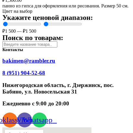
₽
1,500.00
панно из гипса для оформления или рисования. Размер 50 см.
Цвет на выбор
Укажите ценовой диапазон:
₽
1 500
—
₽
1 500
Поиск по товарам:
Контакты
bakimen@rambler.ru
8 (951) 904-52-68
Нижегородская область, г. Дзержинск, пос.
Бабино, ул. Новосельская 31
Ежедневно с 9:00 до 20:00
klassniki
Viber
Whatsapp