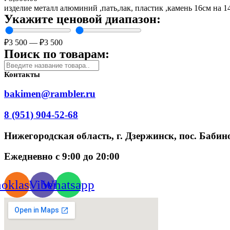
изделие металл алюминий ,пать,лак, пластик ,камень 16см на 
Укажите ценовой диапазон:
₽
3 500
—
₽
3 500
Поиск по товарам:
Контакты
bakimen@rambler.ru
8 (951) 904-52-68
Нижегородская область, г. Дзержинск, пос. Бабино
Ежедневно с 9:00 до 20:00
oklassniki
Viber
Whatsapp