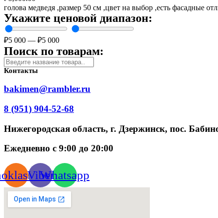
голова медведя ,размер 50 см ,цвет на выбор ,есть фасадные от
Укажите ценовой диапазон:
₽
5 000
—
₽
5 000
Поиск по товарам:
Контакты
bakimen@rambler.ru
8 (951) 904-52-68
Нижегородская область, г. Дзержинск, пос. Бабино
Ежедневно с 9:00 до 20:00
oklassniki
Viber
Whatsapp