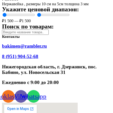
Нержавейка , размеры 10 см на 5см толщина 3 мм
Укажите ценовой диапазон:
₽
1 500
—
₽
1 500
Поиск по товарам:
Контакты
bakimen@rambler.ru
8 (951) 904-52-68
Нижегородская область, г. Дзержинск, пос.
Бабино, ул. Новосельская 31
Ежедневно с 9:00 до 20:00
oklassniki
Viber
Whatsapp